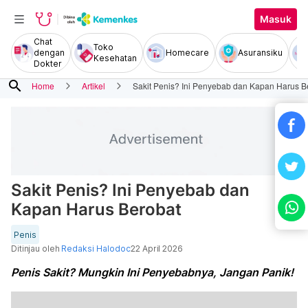
Masuk
Chat
Toko
dengan
Homecare
Asuransiku
Kesehatan
Dokter
search
Home
Artikel
Sakit Penis? Ini Penyebab dan Kapan Harus B
Sakit Penis? Ini Penyebab dan
Kapan Harus Berobat
Penis
Ditinjau oleh
Redaksi Halodoc
22 April 2026
Penis Sakit? Mungkin Ini Penyebabnya, Jangan Panik!