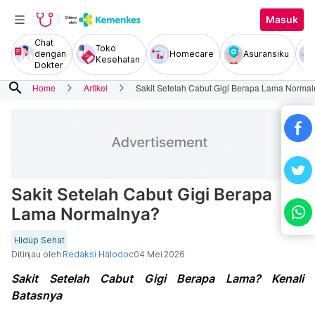
Masuk
Chat
Toko
dengan
Homecare
Asuransiku
Kesehatan
Dokter
search
Home
Artikel
Sakit Setelah Cabut Gigi Berapa Lama Norma
Sakit Setelah Cabut Gigi Berapa
Lama Normalnya?
Hidup Sehat
Ditinjau oleh
Redaksi Halodoc
04 Mei 2026
Sakit Setelah Cabut Gigi Berapa Lama? Kenali
Batasnya