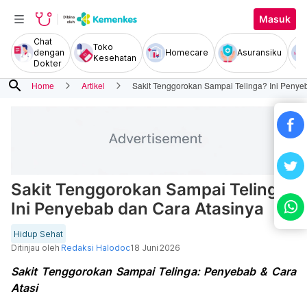
Masuk
Chat
Toko
dengan
Homecare
Asuransiku
Kesehatan
Dokter
search
Home
Artikel
Sakit Tenggorokan Sampai Telinga? Ini Penye
Sakit Tenggorokan Sampai Telinga?
Ini Penyebab dan Cara Atasinya
Hidup Sehat
Ditinjau oleh
Redaksi Halodoc
18 Juni 2026
Sakit Tenggorokan Sampai Telinga: Penyebab & Cara
Atasi