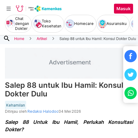
Masuk
Chat
Toko
dengan
Homecare
Asuransiku
Kesehatan
Dokter
search
Home
Artikel
Salep 88 untuk Ibu Hamil: Konsul Dokter Dulu
Salep 88 untuk Ibu Hamil: Konsul
Dokter Dulu
Kehamilan
Ditinjau oleh
Redaksi Halodoc
04 Mei 2026
Salep 88 Untuk Ibu Hamil, Perlukah Konsultasi
Dokter?