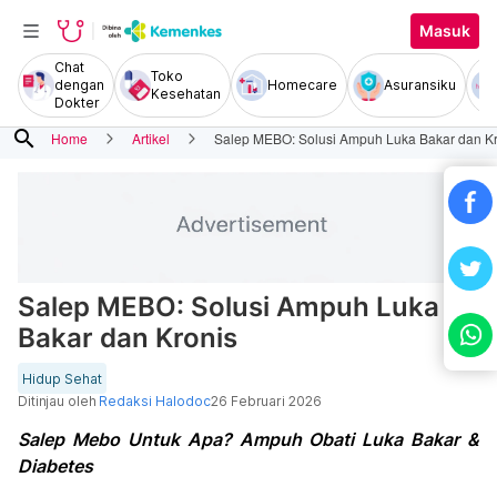
Masuk
Chat
Toko
dengan
Homecare
Asuransiku
Kesehatan
Dokter
search
Home
Artikel
Salep MEBO: Solusi Ampuh Luka Bakar dan Kr
Salep MEBO: Solusi Ampuh Luka
Bakar dan Kronis
Hidup Sehat
Ditinjau oleh
Redaksi Halodoc
26 Februari 2026
Salep Mebo Untuk Apa? Ampuh Obati Luka Bakar &
Diabetes