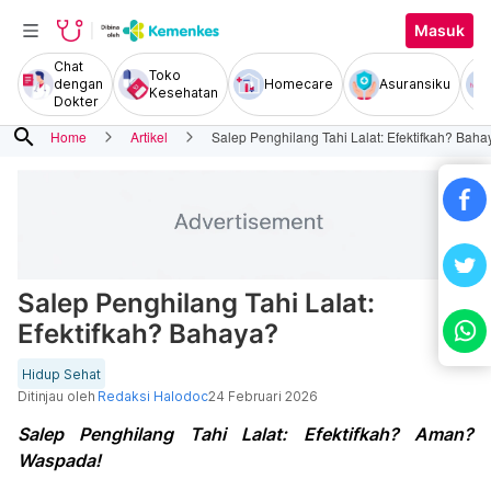
Masuk
Chat
Toko
dengan
Homecare
Asuransiku
Kesehatan
Dokter
search
Home
Artikel
Salep Penghilang Tahi Lalat: Efektifkah? Baha
Salep Penghilang Tahi Lalat:
Efektifkah? Bahaya?
Hidup Sehat
Ditinjau oleh
Redaksi Halodoc
24 Februari 2026
Salep Penghilang Tahi Lalat: Efektifkah? Aman?
Waspada!