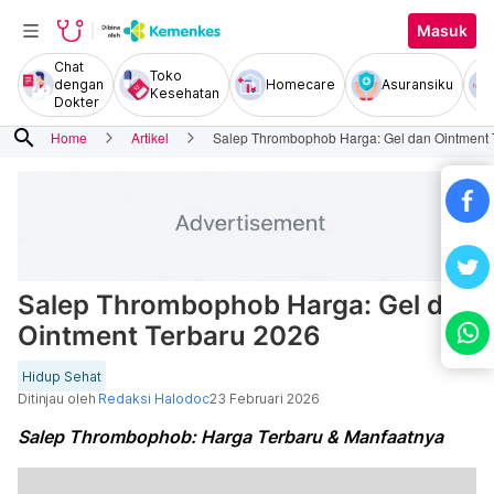
Masuk
Chat
Toko
dengan
Homecare
Asuransiku
Kesehatan
Dokter
search
Home
Artikel
Salep Thrombophob Harga: Gel dan Ointment 
Salep Thrombophob Harga: Gel dan
Ointment Terbaru 2026
Hidup Sehat
Ditinjau oleh
Redaksi Halodoc
23 Februari 2026
Salep Thrombophob: Harga Terbaru & Manfaatnya