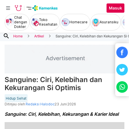
Masuk
Chat
Toko
dengan
Homecare
Asuransiku
Kesehatan
Dokter
search
Home
Artikel
Sanguine: Ciri, Kelebihan dan Kekurangan Si 
Sanguine: Ciri, Kelebihan dan
Kekurangan Si Optimis
Hidup Sehat
Ditinjau oleh
Redaksi Halodoc
23 Juni 2026
Sanguine: Ciri, Kelebihan, Kekurangan & Karier Ideal