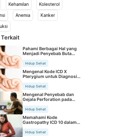
Kehamilan
Kolesterol
nsi
Anemia
Kanker
uksi
 Terkait
Pahami Berbagai Hal yang
Menjadi Penyebab Buta
Warna
Hidup Sehat
Mengenal Kode ICD X
Pterygium untuk Diagnosis
Mata
Hidup Sehat
Mengenal Penyebab dan
Gejala Perforation pada
Tubuh
Hidup Sehat
Memahami Kode
Gastropathy ICD 10 dalam
Rekam Medis Pasien
Hidup Sehat