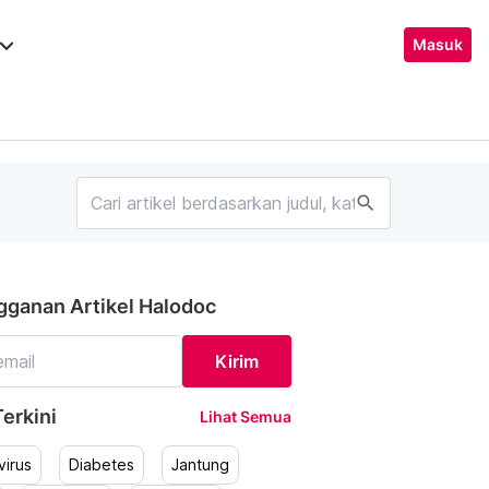
ard_arrow_down
Masuk
search
gganan Artikel Halodoc
Kirim
erkini
Lihat Semua
irus
Diabetes
Jantung