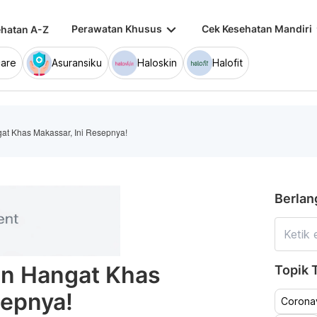
keyboard_arrow_down
keybo
Perawatan Khusus
Cek Kesehatan Mandiri
hatan A-Z
are
Asuransiku
Haloskin
Halofit
t Khas Makassar, Ini Resepnya!
Berlan
n Hangat Khas
Topik T
sepnya!
Coronav