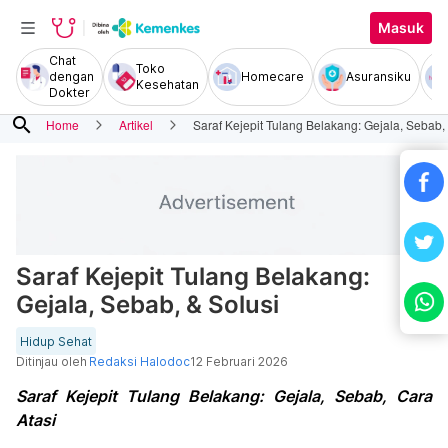
Masuk
Chat
Toko
dengan
Homecare
Asuransiku
Kesehatan
Dokter
search
Home
Artikel
Saraf Kejepit Tulang Belakang: Gejala, Sebab,
Saraf Kejepit Tulang Belakang:
Gejala, Sebab, & Solusi
Hidup Sehat
Ditinjau oleh
Redaksi Halodoc
12 Februari 2026
Saraf Kejepit Tulang Belakang: Gejala, Sebab, Cara
Atasi