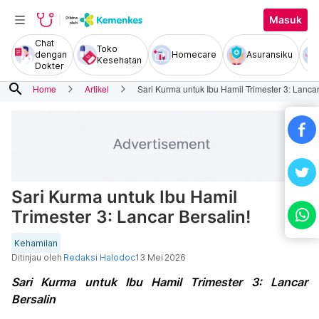
Masuk
Chat
Toko
dengan
Homecare
Asuransiku
Kesehatan
Dokter
search
Home
Artikel
Sari Kurma untuk Ibu Hamil Trimester 3: Lancar
Sari Kurma untuk Ibu Hamil
Trimester 3: Lancar Bersalin!
Kehamilan
Ditinjau oleh
Redaksi Halodoc
13 Mei 2026
Sari Kurma untuk Ibu Hamil Trimester 3: Lancar
Bersalin