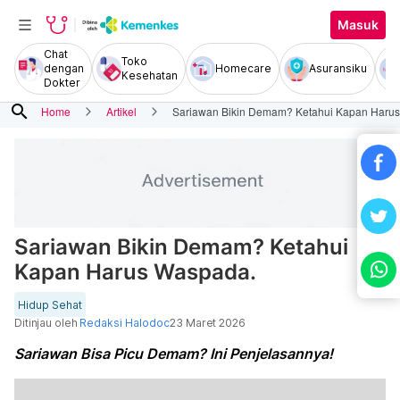
Masuk
Chat
Toko
dengan
Homecare
Asuransiku
Kesehatan
Dokter
search
Home
Artikel
Sariawan Bikin Demam? Ketahui Kapan Haru
Sariawan Bikin Demam? Ketahui
Kapan Harus Waspada.
Hidup Sehat
Ditinjau oleh
Redaksi Halodoc
23 Maret 2026
Sariawan Bisa Picu Demam? Ini Penjelasannya!