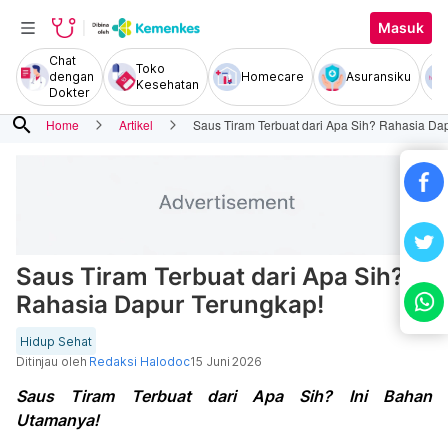
Masuk
Chat
Toko
dengan
Homecare
Asuransiku
Kesehatan
Dokter
search
Home
Artikel
Saus Tiram Terbuat dari Apa Sih? Rahasia Da
Saus Tiram Terbuat dari Apa Sih?
Rahasia Dapur Terungkap!
Hidup Sehat
Ditinjau oleh
Redaksi Halodoc
15 Juni 2026
Saus Tiram Terbuat dari Apa Sih? Ini Bahan
Utamanya!