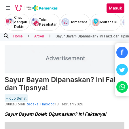
Masuk
Chat
Toko
dengan
Homecare
Asuransiku
Kesehatan
Dokter
search
Home
Artikel
Sayur Bayam Dipanaskan? Ini Fakta dan Tipsn
Sayur Bayam Dipanaskan? Ini Fakta
dan Tipsnya!
Hidup Sehat
Ditinjau oleh
Redaksi Halodoc
18 Februari 2026
Sayur Bayam Boleh Dipanaskan? Ini Faktanya!