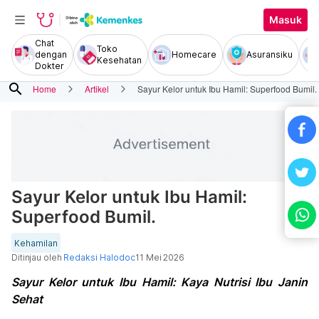
Masuk
Chat
Toko
dengan
Homecare
Asuransiku
Kesehatan
Dokter
search
Home
Artikel
Sayur Kelor untuk Ibu Hamil: Superfood Bumil.
Sayur Kelor untuk Ibu Hamil:
Superfood Bumil.
Kehamilan
Ditinjau oleh
Redaksi Halodoc
11 Mei 2026
Sayur Kelor untuk Ibu Hamil: Kaya Nutrisi Ibu Janin
Sehat