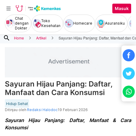
Masuk
Chat
Toko
dengan
Homecare
Asuransiku
Kesehatan
Dokter
search
Home
Artikel
Sayuran Hijau Panjang: Daftar, Manfaat dan 
Sayuran Hijau Panjang: Daftar,
Manfaat dan Cara Konsumsi
Hidup Sehat
Ditinjau oleh
Redaksi Halodoc
19 Februari 2026
Sayuran Hijau Panjang: Daftar, Manfaat & Cara
Konsumsi