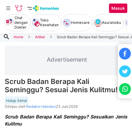
Masuk
Chat
Toko
dengan
Homecare
Asuransiku
Kesehatan
Dokter
search
Home
Artikel
Scrub Badan Berapa Kali Seminggu? Sesuai Je
Scrub Badan Berapa Kali
Seminggu? Sesuai Jenis Kulitmu!
Hidup Sehat
Ditinjau oleh
Redaksi Halodoc
23 Juni 2026
Scrub Badan Berapa Kali Seminggu? Sesuaikan Jenis
Kulitmu