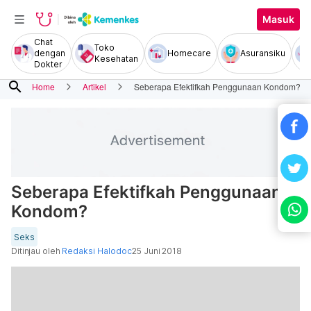
Masuk
Chat
Toko
dengan
Homecare
Asuransiku
Kesehatan
Dokter
search
Home
Artikel
Seberapa Efektifkah Penggunaan Kondom?
Seberapa Efektifkah Penggunaan
Kondom?
Seks
Ditinjau oleh
Redaksi Halodoc
25 Juni 2018