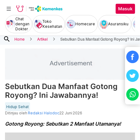
Masuk
Chat
Toko
dengan
Homecare
Asuransiku
Kesehatan
Dokter
search
Home
Artikel
Sebutkan Dua Manfaat Gotong Royong? Ini J
Sebutkan Dua Manfaat Gotong
Royong? Ini Jawabannya!
Hidup Sehat
Ditinjau oleh
Redaksi Halodoc
22 Juni 2026
Gotong Royong: Sebutkan 2 Manfaat Utamanya!