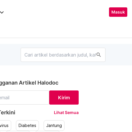
ard_arrow_down
Masuk
search
gganan Artikel Halodoc
Kirim
erkini
Lihat Semua
irus
Diabetes
Jantung