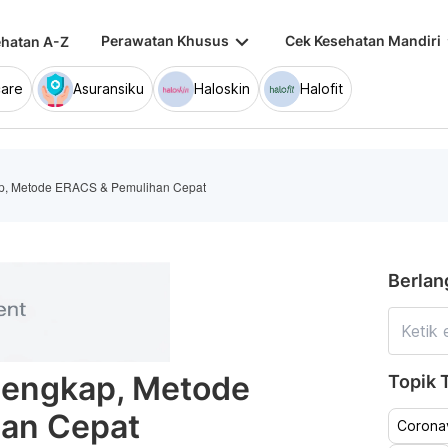
keyboard_arrow_down
keybo
Perawatan Khusus
Cek Kesehatan Mandiri
hatan A-Z
are
Asuransiku
Haloskin
Halofit
p, Metode ERACS & Pemulihan Cepat
Berlan
Lengkap, Metode
Topik T
an Cepat
Coronav