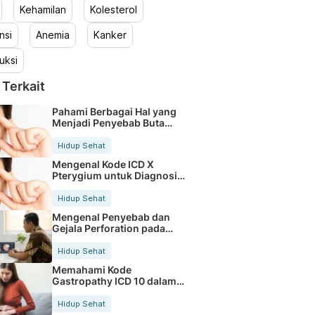
Kehamilan
Kolesterol
nsi
Anemia
Kanker
uksi
 Terkait
Pahami Berbagai Hal yang
Menjadi Penyebab Buta
Warna
Hidup Sehat
Mengenal Kode ICD X
Pterygium untuk Diagnosis
Mata
Hidup Sehat
Mengenal Penyebab dan
Gejala Perforation pada
Tubuh
Hidup Sehat
Memahami Kode
Gastropathy ICD 10 dalam
Rekam Medis Pasien
Hidup Sehat