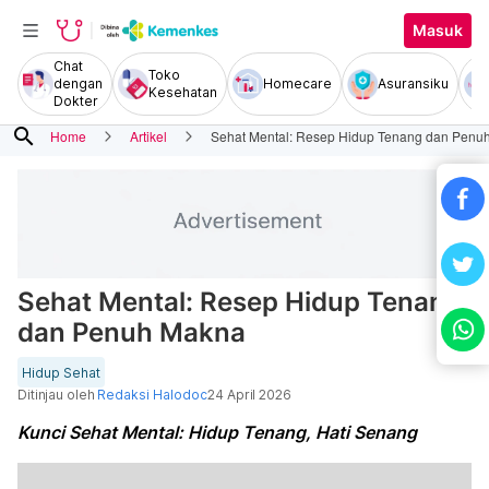
Masuk
Chat
Toko
dengan
Homecare
Asuransiku
Kesehatan
Dokter
search
Home
Artikel
Sehat Mental: Resep Hidup Tenang dan Penu
Sehat Mental: Resep Hidup Tenang
dan Penuh Makna
Hidup Sehat
Ditinjau oleh
Redaksi Halodoc
24 April 2026
Kunci Sehat Mental: Hidup Tenang, Hati Senang