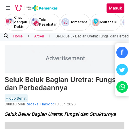
Masuk
Chat
Toko
dengan
Homecare
Asuransiku
Kesehatan
Dokter
search
Home
Artikel
Seluk Beluk Bagian Uretra: Fungsi dan Perbe
Seluk Beluk Bagian Uretra: Fungsi
dan Perbedaannya
Hidup Sehat
Ditinjau oleh
Redaksi Halodoc
18 Juni 2026
Seluk Beluk Bagian Uretra: Fungsi dan Strukturnya