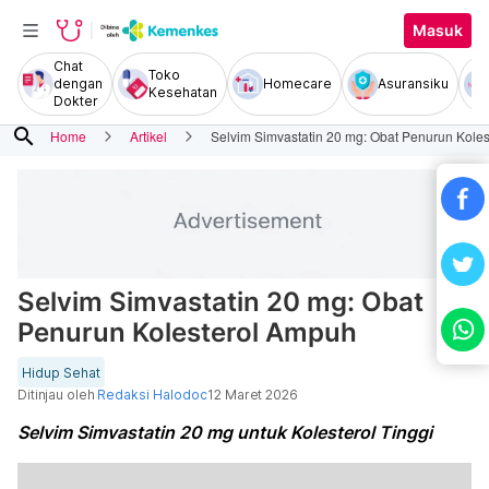
Masuk
Chat
Toko
dengan
Homecare
Asuransiku
Kesehatan
Dokter
search
Home
Artikel
Selvim Simvastatin 20 mg: Obat Penurun Kole
Selvim Simvastatin 20 mg: Obat
Penurun Kolesterol Ampuh
Hidup Sehat
Ditinjau oleh
Redaksi Halodoc
12 Maret 2026
Selvim Simvastatin 20 mg untuk Kolesterol Tinggi