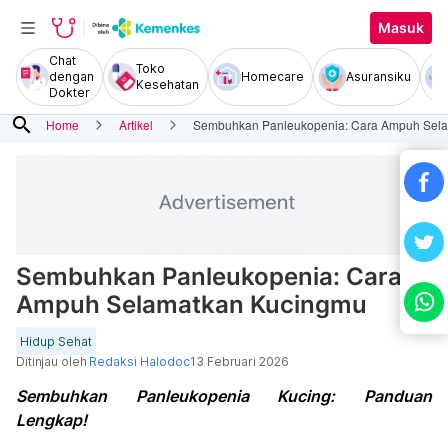
Masuk
Chat
Toko
dengan
Homecare
Asuransiku
Kesehatan
Dokter
search
Home
Artikel
Sembuhkan Panleukopenia: Cara Ampuh Sel
Sembuhkan Panleukopenia: Cara
Ampuh Selamatkan Kucingmu
Hidup Sehat
Ditinjau oleh
Redaksi Halodoc
13 Februari 2026
Sembuhkan Panleukopenia Kucing: Panduan
Lengkap!