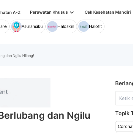
keyboard_arrow_down
keybo
Perawatan Khusus
Cek Kesehatan Mandiri
hatan A-Z
are
Asuransiku
Haloskin
Halofit
ng dan Ngilu Hilang!
Berlan
Berlubang dan Ngilu
Topik T
Coronav