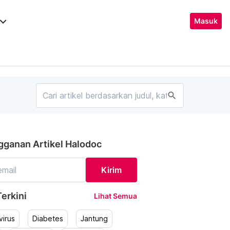
ard_arrow_down
Masuk
search
gganan Artikel Halodoc
Kirim
erkini
Lihat Semua
irus
Diabetes
Jantung