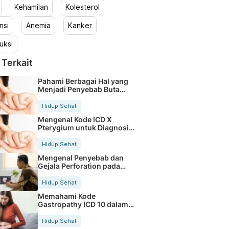
Kehamilan
Kolesterol
nsi
Anemia
Kanker
uksi
 Terkait
Pahami Berbagai Hal yang
Menjadi Penyebab Buta
Warna
Hidup Sehat
Mengenal Kode ICD X
Pterygium untuk Diagnosis
Mata
Hidup Sehat
Mengenal Penyebab dan
Gejala Perforation pada
Tubuh
Hidup Sehat
Memahami Kode
Gastropathy ICD 10 dalam
Rekam Medis Pasien
Hidup Sehat