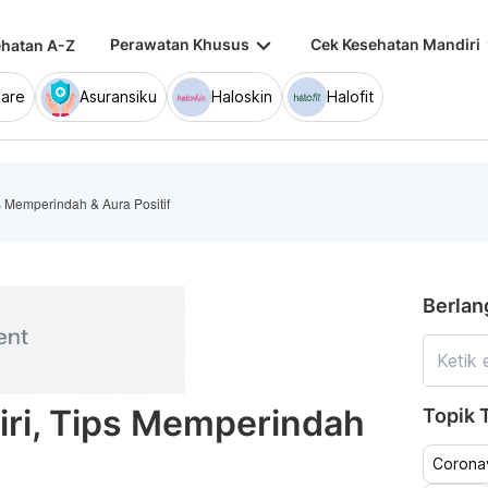
keyboard_arrow_down
keybo
Perawatan Khusus
Cek Kesehatan Mandiri
hatan A-Z
are
Asuransiku
Haloskin
Halofit
s Memperindah & Aura Positif
Berlan
iri, Tips Memperindah
Topik T
Coronav