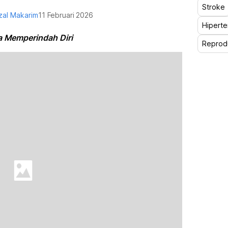
Stroke
izal Makarim
11 Februari 2026
Hiperte
a Memperindah Diri
Reprod