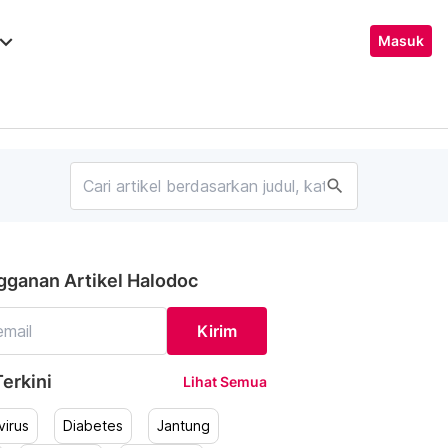
ard_arrow_down
Masuk
search
gganan Artikel Halodoc
Kirim
erkini
Lihat Semua
irus
Diabetes
Jantung