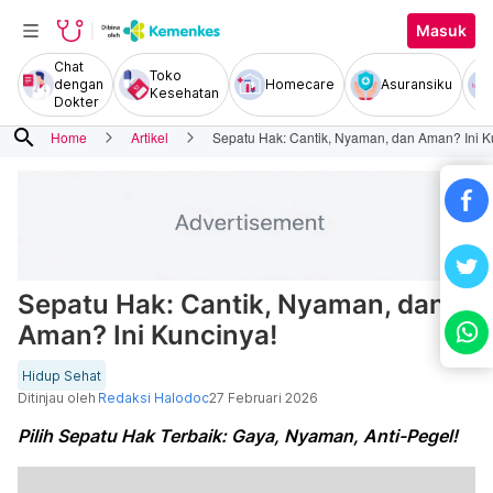
Masuk
Chat
Toko
dengan
Homecare
Asuransiku
Kesehatan
Dokter
search
Home
Artikel
Sepatu Hak: Cantik, Nyaman, dan Aman? Ini K
Sepatu Hak: Cantik, Nyaman, dan
Aman? Ini Kuncinya!
Hidup Sehat
Ditinjau oleh
Redaksi Halodoc
27 Februari 2026
Pilih Sepatu Hak Terbaik: Gaya, Nyaman, Anti-Pegel!