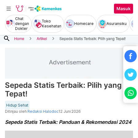
Masuk
Chat
Toko
dengan
Homecare
Asuransiku
Kesehatan
Dokter
search
Home
Artikel
Sepeda Statis Terbaik: Pilih yang Tepat!
Sepeda Statis Terbaik: Pilih yang
Tepat!
Hidup Sehat
Ditinjau oleh
Redaksi Halodoc
12 Juni 2026
Sepeda Statis Terbaik: Panduan & Rekomendasi 2024