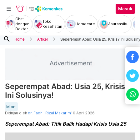
Masuk
Chat
Toko
dengan
Homecare
Asuransiku
Kesehatan
Dokter
search
Home
Artikel
Seperempat Abad: Usia 25, Krisis? Ini Solusiny
Seperempat Abad: Usia 25, Krisis?
Ini Solusinya!
Miom
Ditinjau oleh
dr. Fadhli Rizal Makarim
10 April 2026
Seperempat Abad: Titik Balik Hadapi Krisis Usia 25