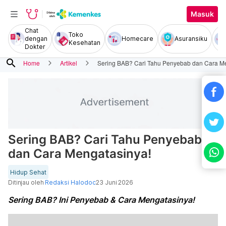
Masuk
Chat
Toko
dengan
Homecare
Asuransiku
Kesehatan
Dokter
search
Home
Artikel
Sering BAB? Cari Tahu Penyebab dan Cara M
Sering BAB? Cari Tahu Penyebab
dan Cara Mengatasinya!
Hidup Sehat
Ditinjau oleh
Redaksi Halodoc
23 Juni 2026
Sering BAB? Ini Penyebab & Cara Mengatasinya!