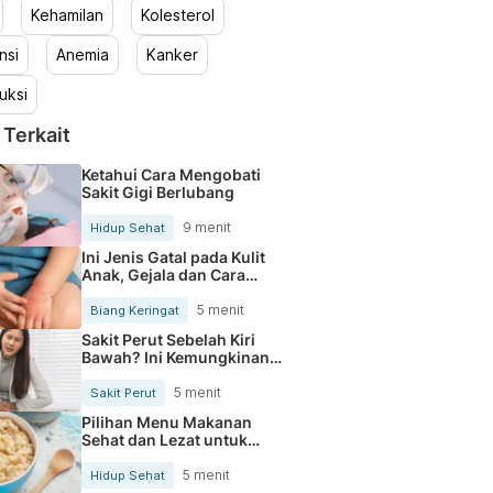
Kehamilan
Kolesterol
nsi
Anemia
Kanker
uksi
 Terkait
Ketahui Cara Mengobati
Sakit Gigi Berlubang
9 menit
Hidup Sehat
Ini Jenis Gatal pada Kulit
Anak, Gejala dan Cara
Mengobatinya
5 menit
Biang Keringat
Sakit Perut Sebelah Kiri
Bawah? Ini Kemungkinan
Penyebabnya
5 menit
Sakit Perut
Pilihan Menu Makanan
Sehat dan Lezat untuk
Mengurangi Kolesterol
5 menit
Hidup Sehat