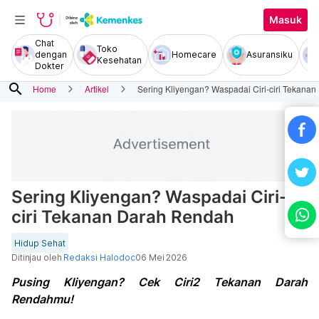
Masuk
Chat
Toko
dengan
Homecare
Asuransiku
Kesehatan
Dokter
search
Home
Artikel
Sering Kliyengan? Waspadai Ciri-ciri Tekana
Sering Kliyengan? Waspadai Ciri-
ciri Tekanan Darah Rendah
Hidup Sehat
Ditinjau oleh
Redaksi Halodoc
06 Mei 2026
Pusing Kliyengan? Cek Ciri2 Tekanan Darah
Rendahmu!