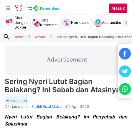
Masuk
Chat
Toko
dengan
Homecare
Asuransiku
Kesehatan
Dokter
search
Home
Artikel
Sering Nyeri Lutut Bagian Belakang? Ini Sebab
Sering Nyeri Lutut Bagian
Belakang? Ini Sebab dan Atasinya.
Atorvastatin
Ditinjau oleh
dr. Fadhli Rizal Makarim
15 April 2026
Nyeri Lutut Bagian Belakang? Ini Penyebab dan
Solusinya