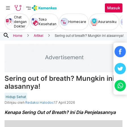
Masuk
Chat
Toko
dengan
Homecare
Asuransiku
Kesehatan
Dokter
search
Home
Artikel
Sering out of breath? Mungkin ini alasannya!
Sering out of breath? Mungkin ini
alasannya!
Hidup Sehat
Ditinjau oleh
Redaksi Halodoc
17 April 2026
Kenapa Sering Out of Breath? Ini Dia Penjelasannya