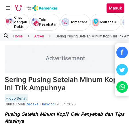
Masuk
Chat
Toko
dengan
Homecare
Asuransiku
Kesehatan
Dokter
search
Home
Artikel
Sering Pusing Setelah Minum Kopi? Ini Trik 
Sering Pusing Setelah Minum Kopi?
Ini Trik Ampuhnya
Hidup Sehat
Ditinjau oleh
Redaksi Halodoc
19 Juni 2026
Pusing Setelah Minum Kopi? Cek Penyebab dan Tips
Atasinya