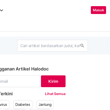
ard_arrow_down
Masuk
search
gganan Artikel Halodoc
Kirim
erkini
Lihat Semua
irus
Diabetes
Jantung