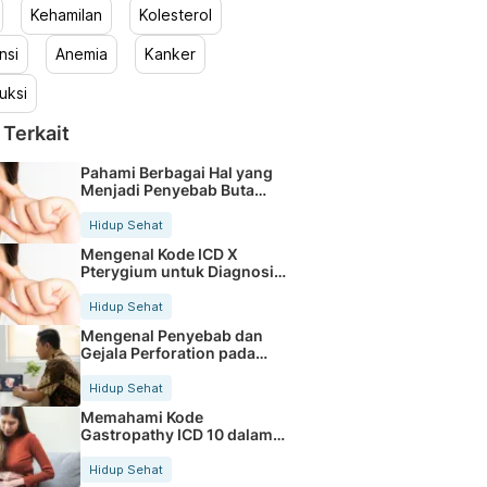
Kehamilan
Kolesterol
nsi
Anemia
Kanker
uksi
 Terkait
Pahami Berbagai Hal yang
Menjadi Penyebab Buta
Warna
Hidup Sehat
Mengenal Kode ICD X
Pterygium untuk Diagnosis
Mata
Hidup Sehat
Mengenal Penyebab dan
Gejala Perforation pada
Tubuh
Hidup Sehat
Memahami Kode
Gastropathy ICD 10 dalam
Rekam Medis Pasien
Hidup Sehat