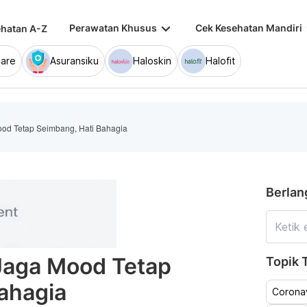
keyboard_arrow_down
keybo
Perawatan Khusus
Cek Kesehatan Mandiri
hatan A-Z
are
Asuransiku
Haloskin
Halofit
od Tetap Seimbang, Hati Bahagia
Berlan
Jaga Mood Tetap
Topik T
ahagia
Coronav