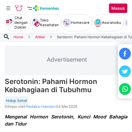
Masuk
Chat
Toko
dengan
Homecare
Asuransiku
Kesehatan
Dokter
search
Home
Artikel
Serotonin: Pahami Hormon Kebahagiaan di T
Serotonin: Pahami Hormon
Kebahagiaan di Tubuhmu
Hidup Sehat
Ditinjau oleh
Redaksi Halodoc
04 Mei 2026
Mengenal Hormon Serotonin, Kunci Mood Bahagia
dan Tidur