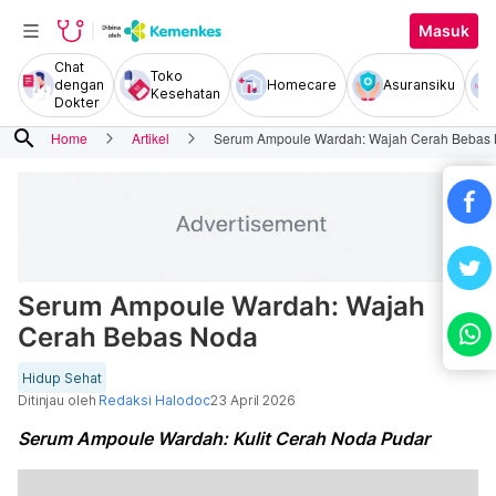
Masuk
Chat
Toko
dengan
Homecare
Asuransiku
Kesehatan
Dokter
search
Home
Artikel
Serum Ampoule Wardah: Wajah Cerah Bebas
Serum Ampoule Wardah: Wajah
Cerah Bebas Noda
Hidup Sehat
Ditinjau oleh
Redaksi Halodoc
23 April 2026
Serum Ampoule Wardah: Kulit Cerah Noda Pudar