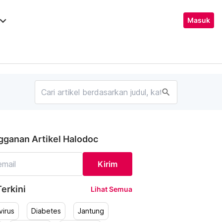
ard_arrow_down
Masuk
search
gganan Artikel Halodoc
Kirim
erkini
Lihat Semua
irus
Diabetes
Jantung