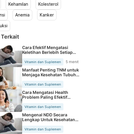
Kehamilan
Kolesterol
nsi
Anemia
Kanker
uksi
 Terkait
Cara Efektif Mengatasi
Keletihan Berlebih Setiap
Hari
5 menit
Vitamin dan Suplemen
Manfaat Penting TNM untuk
Menjaga Kesehatan Tubuh
Setiap Hari
Vitamin dan Suplemen
Cara Mengatasi Health
Problem Paling Efektif
Setiap Hari
Vitamin dan Suplemen
Mengenal NDD Secara
Lengkap Untuk Kesehatan
Tubuh Optimal
Vitamin dan Suplemen