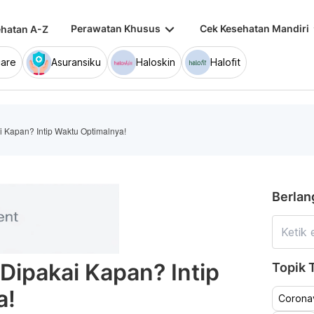
keyboard_arrow_down
keybo
Perawatan Khusus
Cek Kesehatan Mandiri
hatan A-Z
are
Asuransiku
Haloskin
Halofit
 Kapan? Intip Waktu Optimalnya!
Berlan
Dipakai Kapan? Intip
Topik T
a!
Coronav