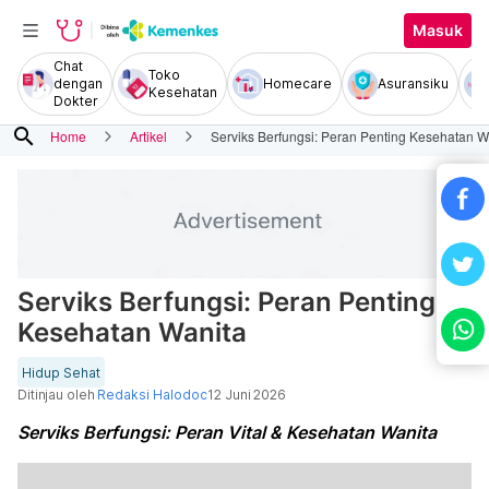
Masuk
Chat
Toko
dengan
Homecare
Asuransiku
Kesehatan
Dokter
search
Home
Artikel
Serviks Berfungsi: Peran Penting Kesehatan W
Serviks Berfungsi: Peran Penting
Kesehatan Wanita
Hidup Sehat
Ditinjau oleh
Redaksi Halodoc
12 Juni 2026
Serviks Berfungsi: Peran Vital & Kesehatan Wanita