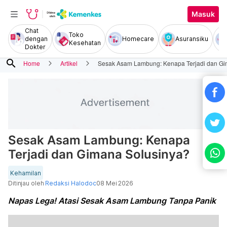
Masuk
Chat
Toko
dengan
Homecare
Asuransiku
Kesehatan
Dokter
search
Home
Artikel
Sesak Asam Lambung: Kenapa Terjadi dan Gi
Sesak Asam Lambung: Kenapa
Terjadi dan Gimana Solusinya?
Kehamilan
Ditinjau oleh
Redaksi Halodoc
08 Mei 2026
Napas Lega! Atasi Sesak Asam Lambung Tanpa Panik