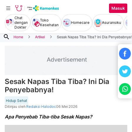
Masuk
Chat
Toko
dengan
Homecare
Asuransiku
Kesehatan
Dokter
search
Home
Artikel
Sesak Napas Tiba Tiba? Ini Dia Penyebabnya!
Sesak Napas Tiba Tiba? Ini Dia
Penyebabnya!
Hidup Sehat
Ditinjau oleh
Redaksi Halodoc
06 Mei 2026
Apa Penyebab Tiba-tiba Sesak Napas?