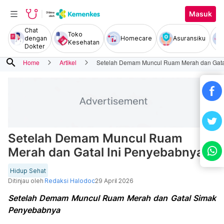
Masuk
Chat
Toko
dengan
Homecare
Asuransiku
Kesehatan
Dokter
search
Home
Artikel
Setelah Demam Muncul Ruam Merah dan Gata
Setelah Demam Muncul Ruam
Merah dan Gatal Ini Penyebabnya
Hidup Sehat
Ditinjau oleh
Redaksi Halodoc
29 April 2026
Setelah Demam Muncul Ruam Merah dan Gatal Simak
Penyebabnya