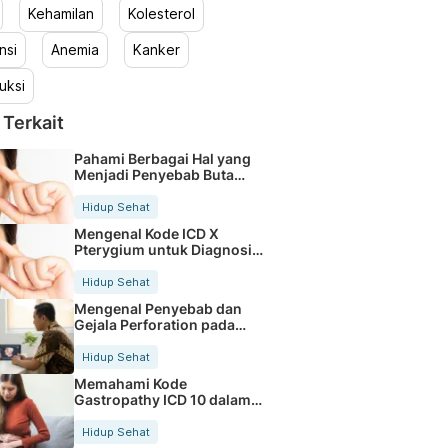
Kehamilan
Kolesterol
nsi
Anemia
Kanker
uksi
 Terkait
Pahami Berbagai Hal yang
Menjadi Penyebab Buta
Warna
Hidup Sehat
Mengenal Kode ICD X
Pterygium untuk Diagnosis
Mata
Hidup Sehat
Mengenal Penyebab dan
Gejala Perforation pada
Tubuh
Hidup Sehat
Memahami Kode
Gastropathy ICD 10 dalam
Rekam Medis Pasien
Hidup Sehat