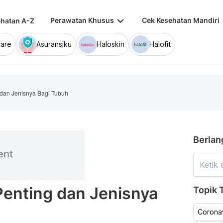
keyboard_arrow_down
keybo
Perawatan Khusus
Cek Kesehatan Mandiri
hatan A-Z
are
Asuransiku
Haloskin
Halofit
g dan Jenisnya Bagi Tubuh
Berlan
 Penting dan Jenisnya
Topik T
Coronav