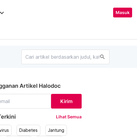
ard_arrow_down
Masuk
search
gganan Artikel Halodoc
Kirim
erkini
Lihat Semua
irus
Diabetes
Jantung