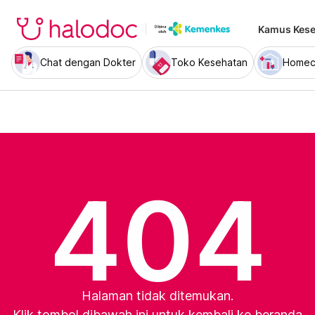
Kamus Kese
Chat dengan Dokter
Toko Kesehatan
Homec
404
Halaman tidak ditemukan.
Klik tombol dibawah ini untuk kembali ke beranda