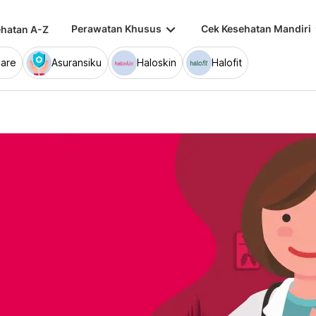
keyboard_arrow_down
keybo
Perawatan Khusus
Cek Kesehatan Mandiri
hatan A-Z
are
Asuransiku
Haloskin
Halofit