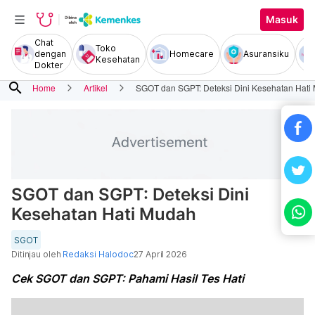
Masuk
Chat
Toko
dengan
Homecare
Asuransiku
Kesehatan
Dokter
search
Home
Artikel
SGOT dan SGPT: Deteksi Dini Kesehatan Hati
SGOT dan SGPT: Deteksi Dini
Kesehatan Hati Mudah
SGOT
Ditinjau oleh
Redaksi Halodoc
27 April 2026
Cek SGOT dan SGPT: Pahami Hasil Tes Hati