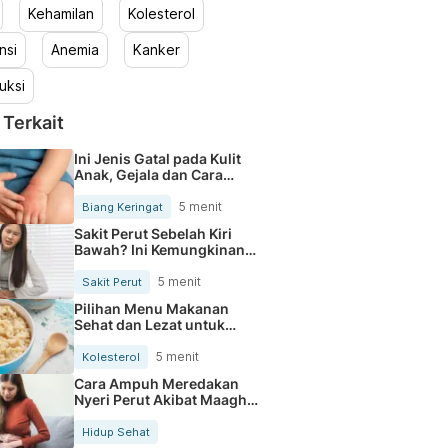
Kehamilan
Kolesterol
nsi
Anemia
Kanker
uksi
 Terkait
Ini Jenis Gatal pada Kulit
Anak, Gejala dan Cara
Mengobatinya
5 menit
Biang Keringat
Sakit Perut Sebelah Kiri
Bawah? Ini Kemungkinan
Penyebabnya
5 menit
Sakit Perut
Pilihan Menu Makanan
Sehat dan Lezat untuk
Mengurangi Kolesterol
5 menit
Kolesterol
Cara Ampuh Meredakan
Nyeri Perut Akibat Maagh
Kambuh
Hidup Sehat