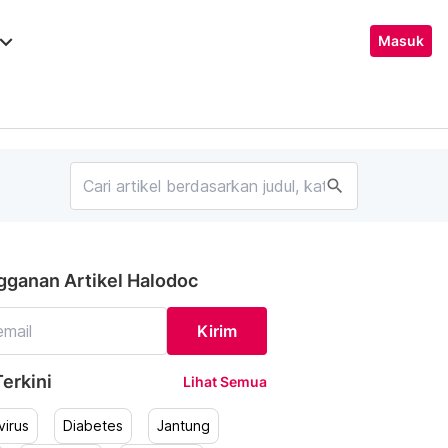
ard_arrow_down
Masuk
search
gganan Artikel Halodoc
Kirim
erkini
Lihat Semua
irus
Diabetes
Jantung