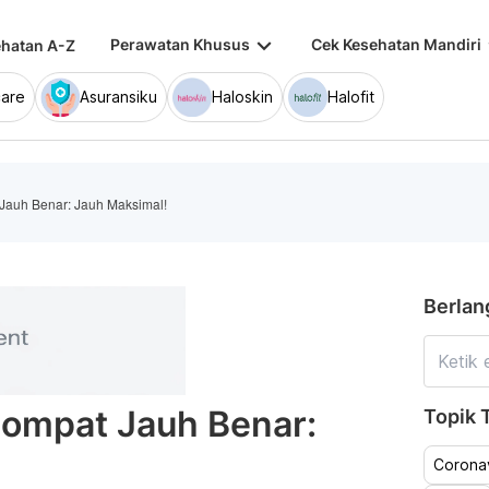
keyboard_arrow_down
keybo
Perawatan Khusus
Cek Kesehatan Mandiri
hatan A-Z
are
Asuransiku
Haloskin
Halofit
Jauh Benar: Jauh Maksimal!
Berlan
Lompat Jauh Benar:
Topik T
Coronav