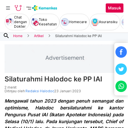
Masuk
Chat
Toko
dengan
Homecare
Asuransiku
Kesehatan
Dokter
search
Home
Artikel
Silaturahmi Halodoc ke PP IAI
Silaturahmi Halodoc ke PP IAI
2 menit
Ditinjau oleh
Redaksi Halodoc
23 Januari 2023
Mengawali tahun 2023 dengan penuh semangat dan
optimisme, Halodoc bersilaturahmi ke kantor
Pengurus Pusat IAI (Ikatan Apoteker Indonesia) pada
Selasa (10/1) lalu. Pada kunjungan tersebut, Chief of