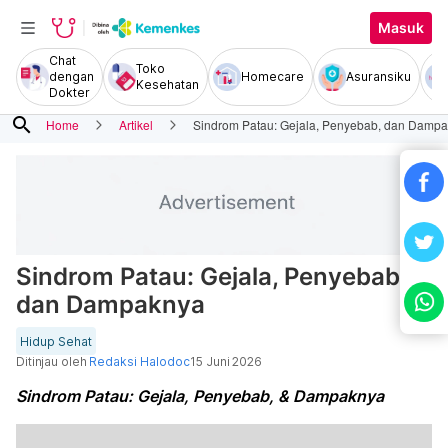
Masuk
Chat
Toko
dengan
Homecare
Asuransiku
Kesehatan
Dokter
search
Home
Artikel
Sindrom Patau: Gejala, Penyebab, dan Damp
Sindrom Patau: Gejala, Penyebab,
dan Dampaknya
Hidup Sehat
Ditinjau oleh
Redaksi Halodoc
15 Juni 2026
Sindrom Patau: Gejala, Penyebab, & Dampaknya