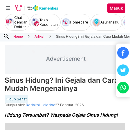
Masuk
Chat
Toko
dengan
Homecare
Asuransiku
Kesehatan
Dokter
search
Home
Artikel
Sinus Hidung? Ini Gejala dan Cara Mudah Me
Sinus Hidung? Ini Gejala dan Cara
Mudah Mengenalinya
Hidup Sehat
Ditinjau oleh
Redaksi Halodoc
27 Februari 2026
Hidung Tersumbat? Waspada Gejala Sinus Hidung!